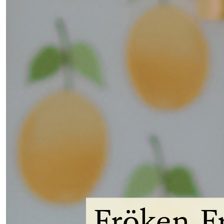
Fröken
F