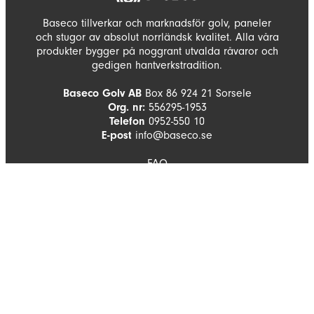
Baseco tillverkar och marknadsför golv, paneler
och stugor av absolut norrländsk kvalitet. Alla våra
produkter bygger på noggrant utvalda råvaror och
gedigen hantverkstradition.
Baseco Golv AB
Box 86 924 21 Sorsele
Org. nr:
556295-1953
Telefon
0952-550 10
E-post
info@baseco.se
FAQ
Hus och stugor
BROSCHYRER
Golv och paneler
Hus och stugor
HITTA BUTIK
Golv och paneler
Hus och stugor